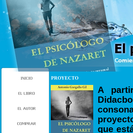
PROYECTO
A parti
Didacb
consonan
proyect
que está