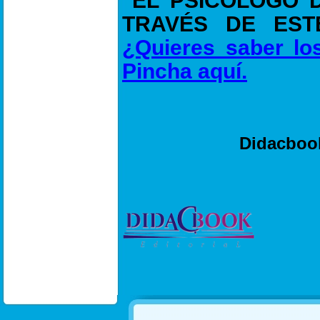
"EL PSICÓLOGO 
TRAVÉS DE EST
¿Quieres saber lo
Pincha aquí.
Proyectos 
Didacbo